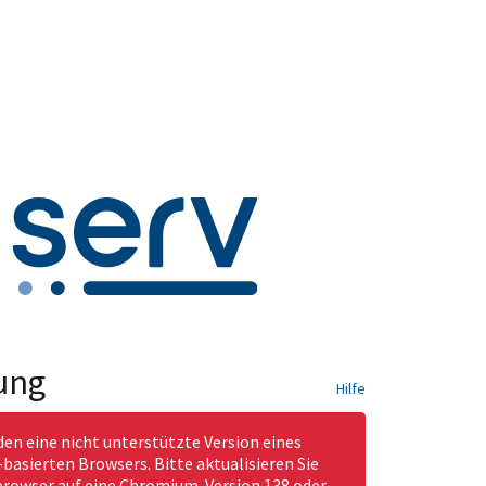
ung
Hilfe
den eine nicht unterstützte Version eines
asierten Browsers. Bitte aktualisieren Sie
rowser auf eine Chromium-Version 138 oder